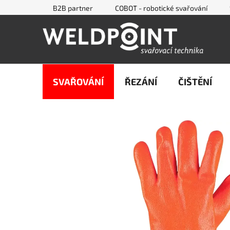
Přejít
B2B partner
COBOT - robotické svařování
na
obsah
SVAŘOVÁNÍ
ŘEZÁNÍ
ČIŠTĚNÍ