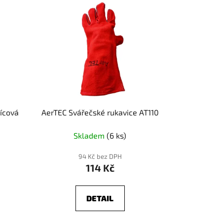
lícová
AerTEC Svářečské rukavice AT110
Skladem
(6 ks)
94 Kč bez DPH
114 Kč
DETAIL