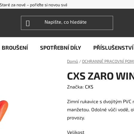
Staré za nové – pořiďte si novou svářečku WECO levněji
FAQ - ne
BROUŠENÍ
SPOTŘEBNÍ DÍLY
PŘÍSLUŠENSTVÍ
Domů
/
OCHRANNÉ PRACOVNÍ POM
CXS ZARO WIN
Značka:
CXS
Zimní rukavice s dvojitým PVC
manžetou. Odolné vůči vodě, o
provozy.
Velikost