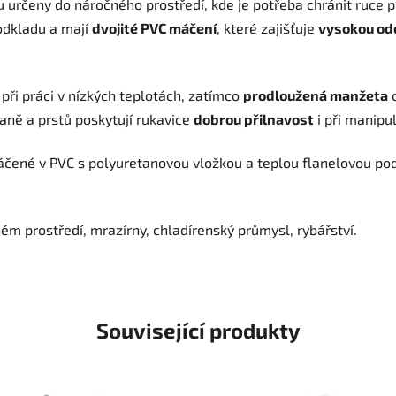
u určeny do náročného prostředí, kde je potřeba chránit ruce 
odkladu a mají
dvojité PVC máčení
, které zajišťuje
vysokou odo
při práci v nízkých teplotách, zatímco
prodloužená manžeta
c
aně a prstů poskytují rukavice
dobrou přilnavost
i při manipu
áčené v PVC s polyuretanovou vložkou a teplou flanelovou podš
m prostředí, mrazírny, chladírenský průmysl, rybářství.
Související produkty