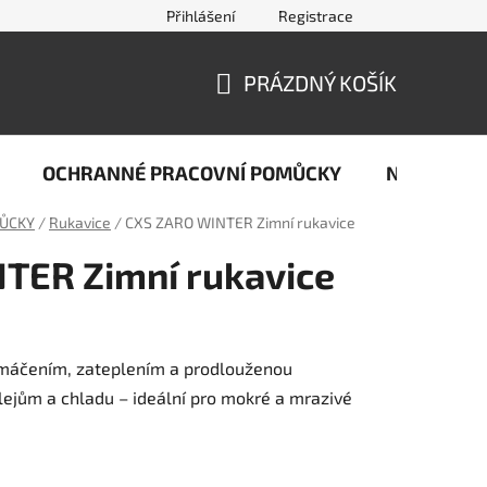
Přihlášení
Registrace
jčastější dotazy ze světa svařování
Kontakty
Doprava a pla
PRÁZDNÝ KOŠÍK
NÁKUPNÍ
KOŠÍK
OCHRANNÉ PRACOVNÍ POMŮCKY
Naše stop
ŮCKY
/
Rukavice
/
CXS ZARO WINTER Zimní rukavice
TER Zimní rukavice
 máčením, zateplením a prodlouženou
lejům a chladu – ideální pro mokré a mrazivé