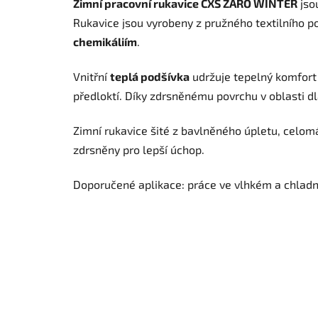
Zimní pracovní rukavice CXS ZARO WINTER
jso
Rukavice jsou vyrobeny z pružného textilního p
chemikáliím
.
Vnitřní
teplá podšívka
udržuje tepelný komfort 
předloktí. Díky zdrsněnému povrchu v oblasti dl
Zimní rukavice šité z bavlněného úpletu, celom
zdrsněny pro lepší úchop.
Doporučené aplikace: práce ve vlhkém a chladné