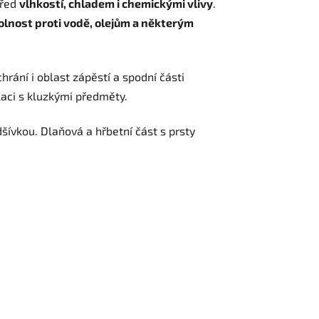
před
vlhkostí, chladem i chemickými vlivy
.
lnost proti vodě, olejům a některým
hrání i oblast zápěstí a spodní části
laci s kluzkými předměty.
ívkou. Dlaňová a hřbetní část s prsty