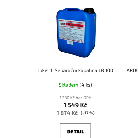
Jokisch Separační kapalina LB 100
ARDO
Skladem
(4 ks)
1 280 Kč bez DPH
1 549 Kč
1 874 Kč
(–17 %)
DETAIL