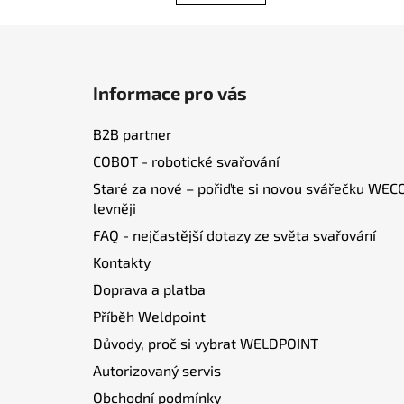
Z
á
Informace pro vás
p
a
B2B partner
t
COBOT - robotické svařování
í
Staré za nové – pořiďte si novou svářečku WEC
levněji
FAQ - nejčastější dotazy ze světa svařování
Kontakty
Doprava a platba
Příběh Weldpoint
Důvody, proč si vybrat WELDPOINT
Autorizovaný servis
Obchodní podmínky