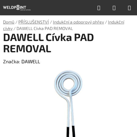
Přejít
Hledat
NÁKUP
na
obsah
KOŠÍK
Domů
/
PŘÍSLUŠENSTVÍ
/
Indukční a odporový ohřev
/
Indukční
cívky
/
DAWELL Cívka PAD REMOVAL
DAWELL Cívka PAD
REMOVAL
Značka:
DAWELL