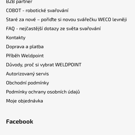
B2B partner
t
COBOT - robotické svařování
í
Staré za nové – pořiďte si novou svářečku WECO levněji
FAQ - nejčastější dotazy ze světa svařování
Kontakty
Doprava a platba
Příběh Weldpoint
Důvody, proč si vybrat WELDPOINT
Autorizovaný servis
Obchodní podmínky
Podmínky ochrany osobních údajů
Moje objednávka
Facebook