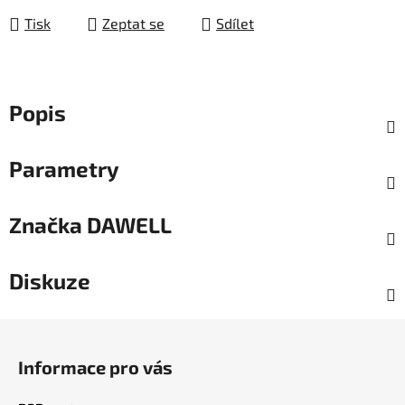
Tisk
Zeptat se
Sdílet
Popis
Parametry
Značka
DAWELL
Diskuze
Z
á
Informace pro vás
p
a