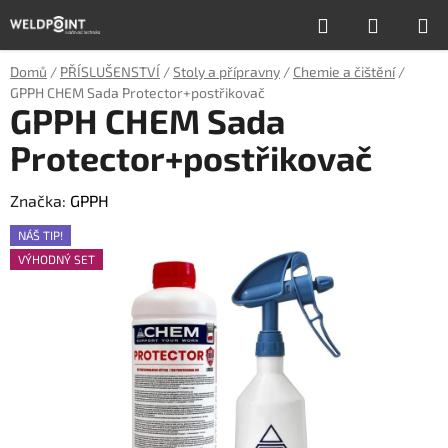
Přejít
Hledat
NÁKUP
na
obsah
KOŠÍK
Domů
/
PŘÍSLUŠENSTVÍ
/
Stoly a přípravny
/
Chemie a čištění
/
GPPH CHEM Sada Protector+postřikovač
GPPH CHEM Sada
Protector+postřikovač
Značka:
GPPH
NÁŠ TIP!
VÝHODNÝ SET