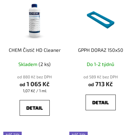
CHEM Čistič HD Cleaner
GPPH DORAZ 150x50
Skladem
(2 ks)
Do 1-2 týdnů
od 880 Kč bez DPH
od 589 Kč bez DPH
1 065 Kč
713 Kč
od
od
Měrná
1,07 Kč / 1 ml
cena:
DETAIL
DETAIL
NÁŠ TIP!
NÁŠ TIP!