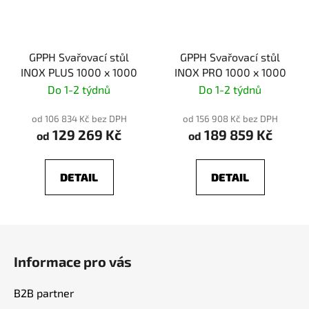
GPPH Svařovací stůl
GPPH Svařovací stůl
INOX PLUS 1000 x 1000
INOX PRO 1000 x 1000
Do 1-2 týdnů
Do 1-2 týdnů
od 106 834 Kč bez DPH
od 156 908 Kč bez DPH
129 269 Kč
189 859 Kč
od
od
DETAIL
DETAIL
Z
á
Informace pro vás
p
a
B2B partner
t