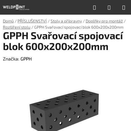
Přejít
Hledat
NÁKUP
na
obsah
KOŠÍK
Domů
/
PŘÍSLUŠENSTVÍ
/
Stoly a přípravny
/
Doplňky pro montáž
/
Rozšíření stolu
/
GPPH Svařovací spojovací blok 600x200x200mm
GPPH Svařovací spojovací
blok 600x200x200mm
Značka:
GPPH