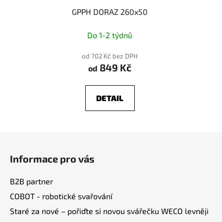
GPPH DORAZ 260x50
Do 1-2 týdnů
od 702 Kč bez DPH
849 Kč
od
DETAIL
Z
á
Informace pro vás
p
a
B2B partner
t
COBOT - robotické svařování
í
Staré za nové – pořiďte si novou svářečku WECO levněji