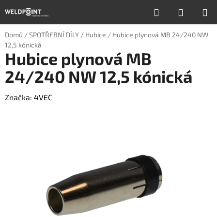
Přejít
Hledat
NÁKUP
na
obsah
KOŠÍK
Domů
/
SPOTŘEBNÍ DÍLY
/
Hubice
/
Hubice plynová MB 24/240 NW
12,5 kónická
Hubice plynová MB
24/240 NW 12,5 kónická
Značka:
4VEC