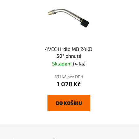
4VEC Hrdlo MB 24KD
50° ohnuté
Skladem
(4 ks)
891 Kč bez DPH
1 078 Kč
DO KOŠÍKU
Z
á