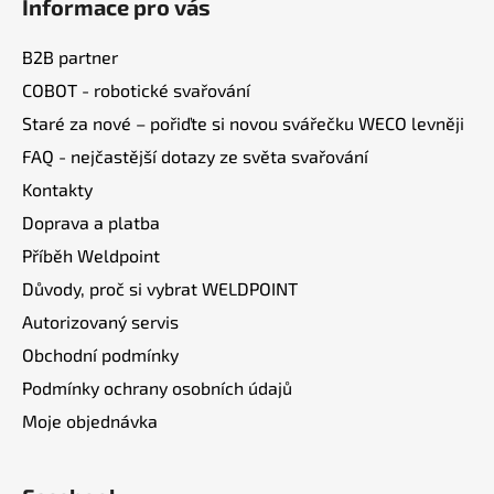
Informace pro vás
p
a
B2B partner
t
COBOT - robotické svařování
í
Staré za nové – pořiďte si novou svářečku WECO levněji
FAQ - nejčastější dotazy ze světa svařování
Kontakty
Doprava a platba
Příběh Weldpoint
Důvody, proč si vybrat WELDPOINT
Autorizovaný servis
Obchodní podmínky
Podmínky ochrany osobních údajů
Moje objednávka