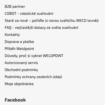
a
B2B partner
t
COBOT - robotické svařování
í
Staré za nové – pořiďte si novou svářečku WECO levněji
FAQ - nejčastější dotazy ze světa svařování
Kontakty
Doprava a platba
Příběh Weldpoint
Důvody, proč si vybrat WELDPOINT
Autorizovaný servis
Obchodní podmínky
Podmínky ochrany osobních údajů
Moje objednávka
Facebook