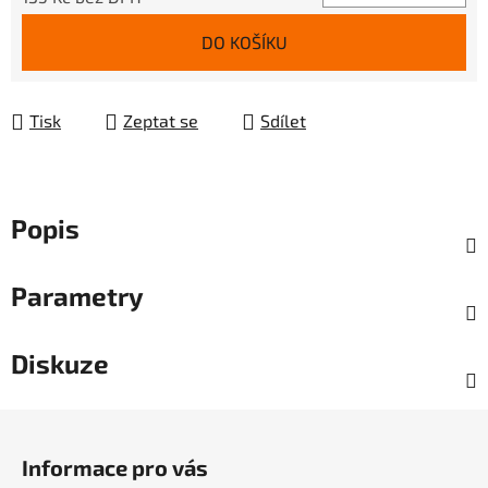
Měrná cena:
DO KOŠÍKU
Tisk
Zeptat se
Sdílet
Popis
Parametry
Diskuze
Z
á
Informace pro vás
p