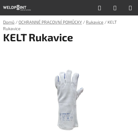
Přejít
Hledat
NÁKUP
na
obsah
KOŠÍK
Domů
/
OCHRANNÉ PRACOVNÍ POMŮCKY
/
Rukavice
/
KELT
Rukavice
KELT Rukavice