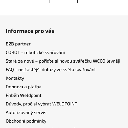
Z
á
Informace pro vás
p
a
B2B partner
t
COBOT - robotické svařování
í
Staré za nové – pořiďte si novou svářečku WECO levněji
FAQ - nejčastější dotazy ze světa svařování
Kontakty
Doprava a platba
Příběh Weldpoint
Důvody, proč si vybrat WELDPOINT
Autorizovaný servis
Obchodní podmínky