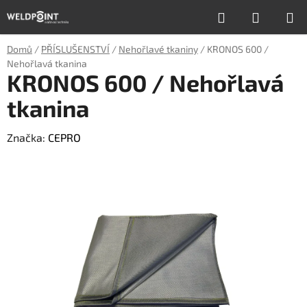
Přejít
Hledat
NÁKUP
na
obsah
KOŠÍK
Domů
/
PŘÍSLUŠENSTVÍ
/
Nehořlavé tkaniny
/
KRONOS 600 /
Nehořlavá tkanina
KRONOS 600 / Nehořlavá
tkanina
Značka:
CEPRO