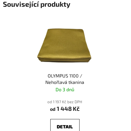
Související produkty
OLYMPUS 1100 /
Nehořlavá tkanina
Do 3 dnů
od 1 197 Kč bez DPH
1 448 Kč
od
DETAIL