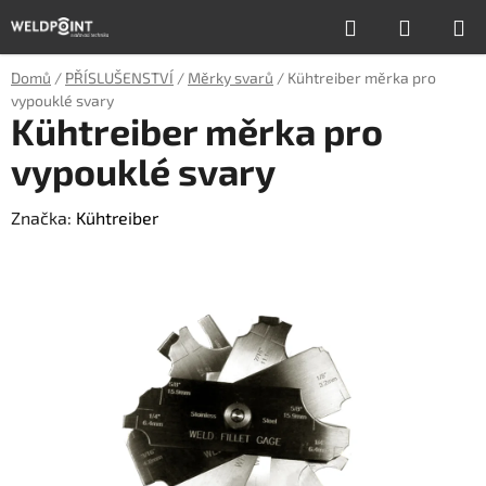
Přejít
Hledat
NÁKUP
na
obsah
KOŠÍK
Domů
/
PŘÍSLUŠENSTVÍ
/
Měrky svarů
/
Kühtreiber měrka pro
vypouklé svary
Kühtreiber měrka pro
vypouklé svary
Značka:
Kühtreiber