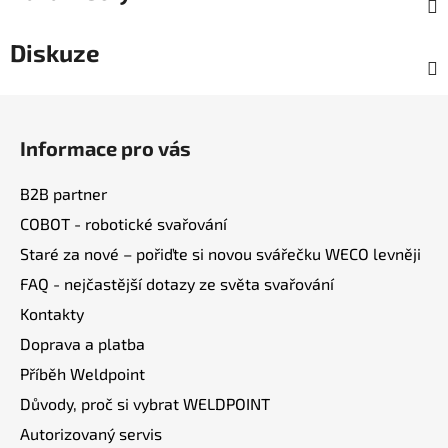
Diskuze
Z
á
Informace pro vás
p
a
B2B partner
t
COBOT - robotické svařování
í
Staré za nové – pořiďte si novou svářečku WECO levněji
FAQ - nejčastější dotazy ze světa svařování
Kontakty
Doprava a platba
Příběh Weldpoint
Důvody, proč si vybrat WELDPOINT
Autorizovaný servis