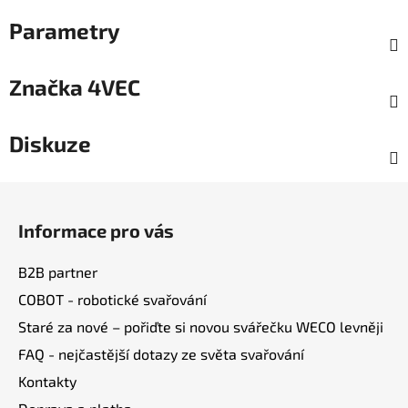
Parametry
Značka
4VEC
Diskuze
Z
á
Informace pro vás
p
a
B2B partner
t
COBOT - robotické svařování
í
Staré za nové – pořiďte si novou svářečku WECO levněji
FAQ - nejčastější dotazy ze světa svařování
Kontakty