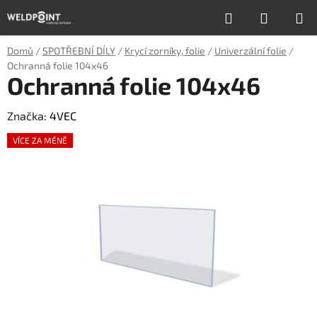
Přejít
Hledat
NÁKUP
na
obsah
KOŠÍK
Domů
/
SPOTŘEBNÍ DÍLY
/
Krycí zorníky, folie
/
Univerzální folie
/
Ochranná folie 104x46
Ochranná folie 104x46
Značka:
4VEC
VÍCE ZA MÉNĚ