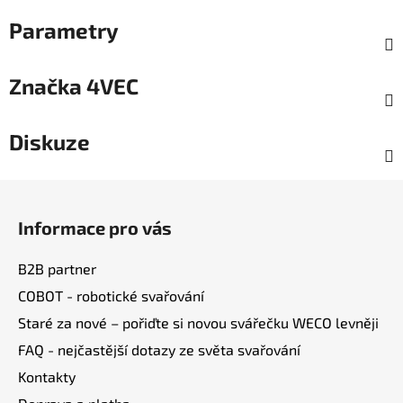
Parametry
Značka
4VEC
Diskuze
Z
á
Informace pro vás
p
a
B2B partner
t
COBOT - robotické svařování
í
Staré za nové – pořiďte si novou svářečku WECO levněji
FAQ - nejčastější dotazy ze světa svařování
Kontakty