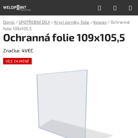
Přejít
Hledat
NÁKUP
na
obsah
KOŠÍK
Domů
/
SPOTŘEBNÍ DÍLY
/
Krycí zorníky, folie
/
Kowax
/
Ochranná
folie 109x105,5
Ochranná folie 109x105,5
Značka:
4VEC
VÍCE ZA MÉNĚ