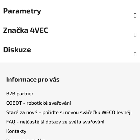
Parametry
Značka
4VEC
Diskuze
Z
á
Informace pro vás
p
a
B2B partner
t
COBOT - robotické svařování
í
Staré za nové – pořiďte si novou svářečku WECO levněji
FAQ - nejčastější dotazy ze světa svařování
Kontakty