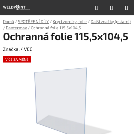
Přejít
Hledat
NÁKUP
na
obsah
KOŠÍK
Domů
/
SPOTŘEBNÍ DÍLY
/
Krycí zorníky, folie
/
Další značky (ostatní)
/
Pantermax
/
Ochranná folie 115,5x104,5
Ochranná folie 115,5x104,5
Značka:
4VEC
VÍCE ZA MÉNĚ