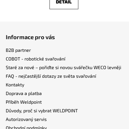
DETAIL
Z
á
Informace pro vás
p
a
B2B partner
t
COBOT - robotické svařování
í
Staré za nové – pořiďte si novou svářečku WECO levněji
FAQ - nejčastější dotazy ze světa svařování
Kontakty
Doprava a platba
Příběh Weldpoint
Důvody, proč si vybrat WELDPOINT
Autorizovaný servis
Obchodní podmínky