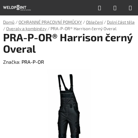
Přejít
Hledat
NÁKUP
na
obsah
KOŠÍK
Domů
/
OCHRANNÉ PRACOVNÍ POMŮCKY
/
Oblečení
/
Dolní část těla
/
Overaly a kombinézy
/
PRA-P-OR® Harrison černý Overal
PRA-P-OR® Harrison černý
Overal
Značka:
PRA-P-OR