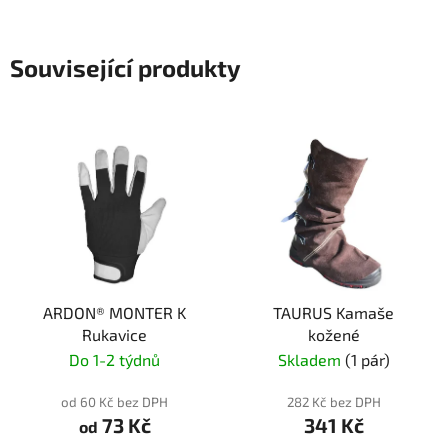
Související produkty
ARDON® MONTER K
TAURUS Kamaše
Rukavice
kožené
Do 1-2 týdnů
Skladem
(1 pár)
od 60 Kč bez DPH
282 Kč bez DPH
73 Kč
341 Kč
od