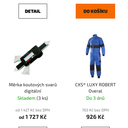
DETAIL
DO KOŠÍKU
Měrka koutových svarů
CXS® LUXY ROBERT
digitální
Overal
Skladem
(3 ks)
Do 3 dnů
od 1 427 Kč bez DPH
765 Kč bez DPH
1 727 Kč
926 Kč
od