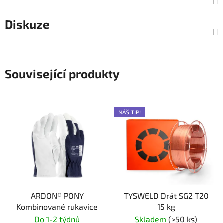
Diskuze
Související produkty
NÁŠ TIP!
ARDON® PONY
TYSWELD Drát SG2 T20
Kombinované rukavice
15 kg
Do 1-2 týdnů
Skladem
(>50 ks)