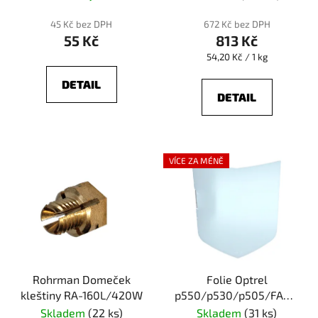
45 Kč bez DPH
672 Kč bez DPH
55 Kč
813 Kč
Měrná
54,20 Kč / 1 kg
cena:
DETAIL
DETAIL
VÍCE ZA MÉNĚ
Rohrman Domeček
Folie Optrel
kleštiny RA-160L/420W
p550/p530/p505/FAZOR
1000 - vnější
Skladem
(22 ks)
Skladem
(31 ks)