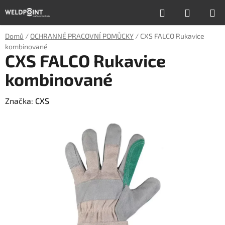
Přejít
Hledat
NÁKUP
na
obsah
KOŠÍK
Domů
/
OCHRANNÉ PRACOVNÍ POMŮCKY
/
CXS FALCO Rukavice
kombinované
CXS FALCO Rukavice
kombinované
Značka:
CXS