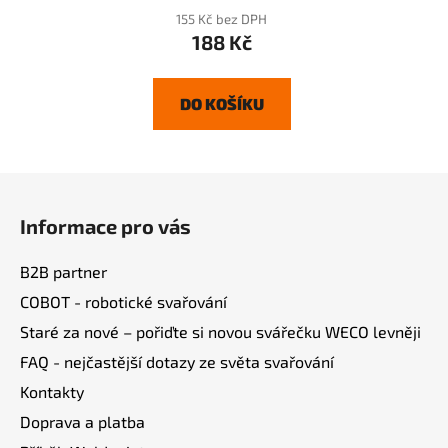
155 Kč bez DPH
188 Kč
DO KOŠÍKU
Z
á
Informace pro vás
p
a
B2B partner
t
COBOT - robotické svařování
í
Staré za nové – pořiďte si novou svářečku WECO levněji
FAQ - nejčastější dotazy ze světa svařování
Kontakty
Doprava a platba