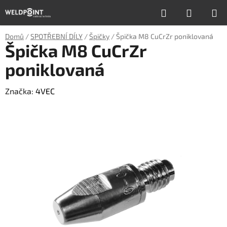
Přejít
Hledat
NÁKUP
na
obsah
KOŠÍK
Domů
/
SPOTŘEBNÍ DÍLY
/
Špičky
/
Špička M8 CuCrZr poniklovaná
Špička M8 CuCrZr
poniklovaná
Značka:
4VEC