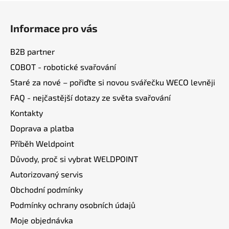
Z
á
Informace pro vás
p
a
B2B partner
t
COBOT - robotické svařování
í
Staré za nové – pořiďte si novou svářečku WECO levněji
FAQ - nejčastější dotazy ze světa svařování
Kontakty
Doprava a platba
Příběh Weldpoint
Důvody, proč si vybrat WELDPOINT
Autorizovaný servis
Obchodní podmínky
Podmínky ochrany osobních údajů
Moje objednávka