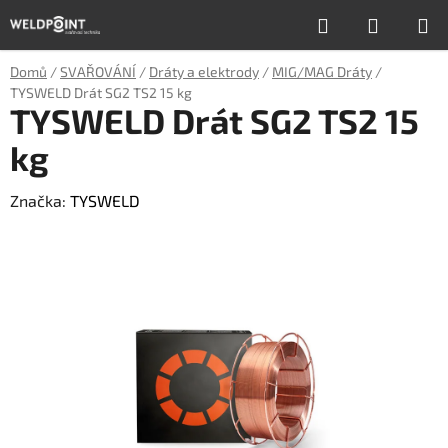
Přejít
Hledat
NÁKUP
na
obsah
KOŠÍK
Domů
/
SVAŘOVÁNÍ
/
Dráty a elektrody
/
MIG/MAG Dráty
/
TYSWELD Drát SG2 TS2 15 kg
TYSWELD Drát SG2 TS2 15
kg
Značka:
TYSWELD