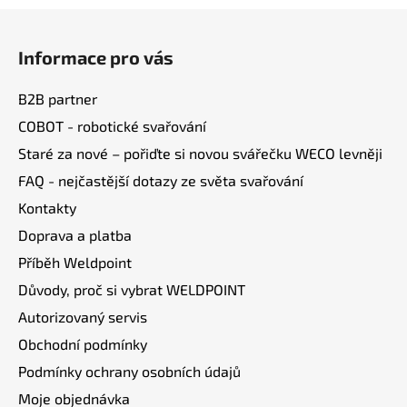
Z
á
Informace pro vás
p
a
B2B partner
t
COBOT - robotické svařování
í
Staré za nové – pořiďte si novou svářečku WECO levněji
FAQ - nejčastější dotazy ze světa svařování
Kontakty
Doprava a platba
Příběh Weldpoint
Důvody, proč si vybrat WELDPOINT
Autorizovaný servis
Obchodní podmínky
Podmínky ochrany osobních údajů
Moje objednávka