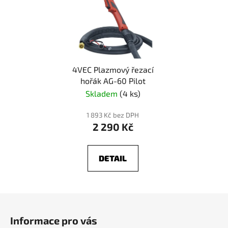
4VEC Plazmový řezací
hořák AG-60 Pilot
Skladem
(4 ks)
1 893 Kč bez DPH
2 290 Kč
DETAIL
Z
á
Informace pro vás
p