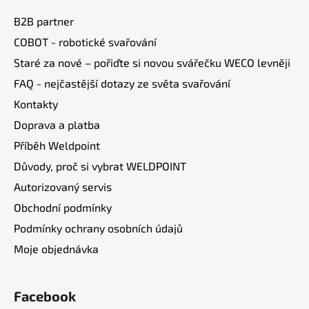
a
B2B partner
t
COBOT - robotické svařování
í
Staré za nové – pořiďte si novou svářečku WECO levněji
FAQ - nejčastější dotazy ze světa svařování
Kontakty
Doprava a platba
Příběh Weldpoint
Důvody, proč si vybrat WELDPOINT
Autorizovaný servis
Obchodní podmínky
Podmínky ochrany osobních údajů
Moje objednávka
Facebook