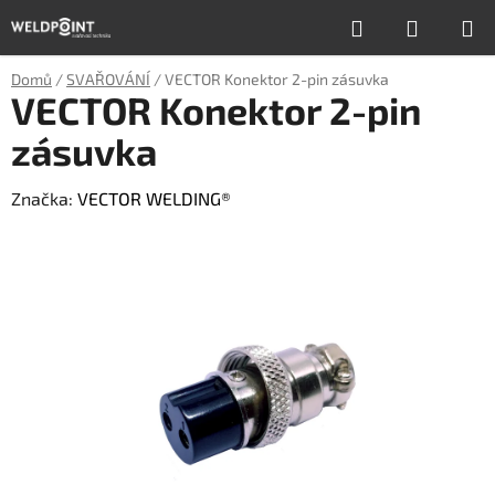
Přejít
Hledat
NÁKUP
na
obsah
KOŠÍK
Domů
/
SVAŘOVÁNÍ
/
VECTOR Konektor 2-pin zásuvka
VECTOR Konektor 2-pin
zásuvka
Značka:
VECTOR WELDING®