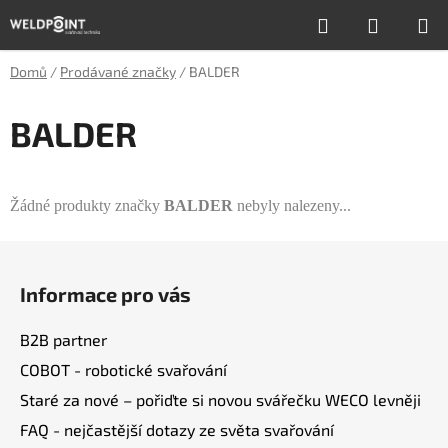
Přejít
Hledat
NÁKUP
na
obsah
KOŠÍK
Domů
/
Prodávané značky
/
BALDER
BALDER
Žádné produkty značky
BALDER
nebyly nalezeny...
Z
á
Informace pro vás
p
a
B2B partner
t
COBOT - robotické svařování
í
Staré za nové – pořiďte si novou svářečku WECO levněji
FAQ - nejčastější dotazy ze světa svařování