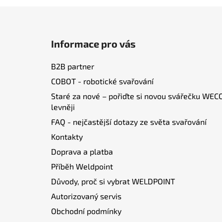
Z
á
Informace pro vás
p
a
B2B partner
t
COBOT - robotické svařování
í
Staré za nové – pořiďte si novou svářečku WEC
levněji
FAQ - nejčastější dotazy ze světa svařování
Kontakty
Doprava a platba
Příběh Weldpoint
Důvody, proč si vybrat WELDPOINT
Autorizovaný servis
Obchodní podmínky