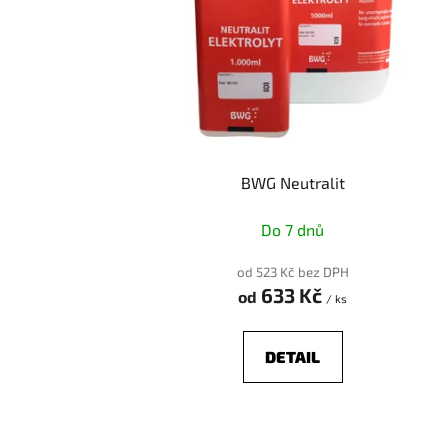
p
r
o
d
u
k
t
BWG Neutralit
ů
Do 7 dnů
od 523 Kč bez DPH
633 Kč
od
/ ks
DETAIL