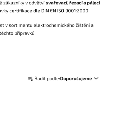
é zákazníky v odvětví
svařovací, řezací a pájecí
davky
certifikace dle DIN EN ISO 9001:2000.
nost v sortimentu elektrochemického čištění a
těchto přípravků.
Ř
Řadit podle:
Doporučujeme
a
z
e
n
í
p
r