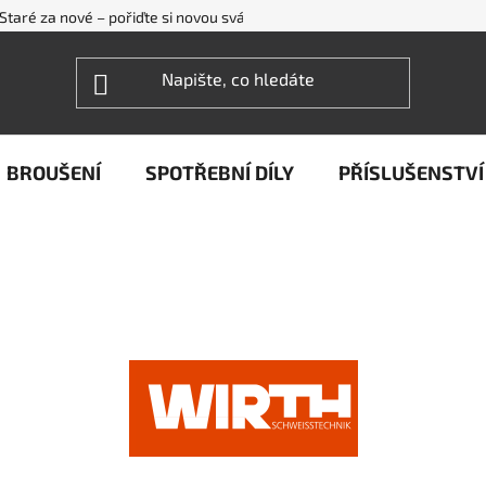
Staré za nové – pořiďte si novou svářečku WECO levněji
FAQ - ne
BROUŠENÍ
SPOTŘEBNÍ DÍLY
PŘÍSLUŠENSTVÍ