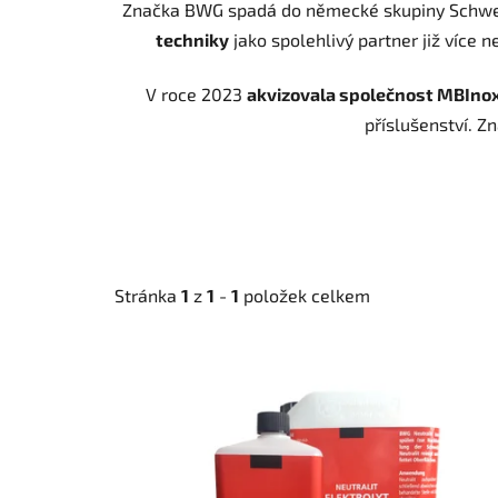
Značka BWG spadá do německé skupiny
Schwe
techniky
jako spolehlivý partner již více 
V roce 2023
akvizovala společnost MBIno
příslušenství. Z
Stránka
1
z
1
-
1
položek celkem
V
ý
p
i
s