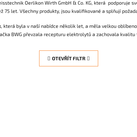
isstechnik Oerlikon Wirth GmbH & Co. KG, která podporuje sv
než 75 let. Všechny produkty, jsou kvalifikované a splňují poža
x
, která byla v naší nabídce několik let, a měla velkou oblíbe
načka BWG převzala recepturu elektrolytů a zachovala kvalitu 
OTEVŘÍT FILTR