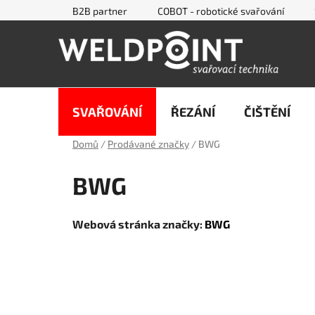
Přejít
B2B partner
COBOT - robotické svařování
na
obsah
SVAŘOVÁNÍ
ŘEZÁNÍ
ČIŠTĚNÍ
Domů
/
Prodávané značky
/
BWG
BWG
Webová stránka značky:
BWG