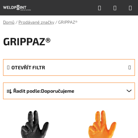
Přejít
Hledat
NÁKUP
na
obsah
KOŠÍK
Domů
/
Prodávané značky
/
GRIPPAZ®
GRIPPAZ®
OTEVŘÍT FILTR
Ř
Řadit podle:
Doporučujeme
a
z
V
e
ý
n
p
í
i
p