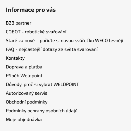
á
á
d
Informace pro vás
p
a
a
c
B2B partner
t
í
COBOT - robotické svařování
í
p
Staré za nové – pořiďte si novou svářečku WECO levněji
r
v
FAQ - nejčastější dotazy ze světa svařování
k
Kontakty
y
v
Doprava a platba
ý
Příběh Weldpoint
p
Důvody, proč si vybrat WELDPOINT
i
s
Autorizovaný servis
u
Obchodní podmínky
Podmínky ochrany osobních údajů
Moje objednávka