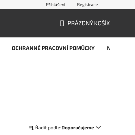
Přihlášení
Registrace
jčastější dotazy ze světa svařování
Kontakty
Doprava a pla
PRÁZDNÝ KOŠÍK
NÁKUPNÍ
KOŠÍK
OCHRANNÉ PRACOVNÍ POMŮCKY
Naše stop
Ř
Řadit podle:
Doporučujeme
a