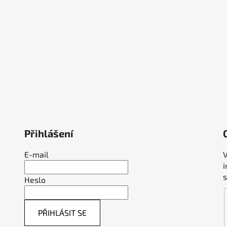
ý
p
i
s
u
Přihlášení
E-mail
V
Heslo
PŘIHLÁSIT SE