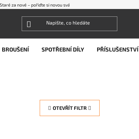
Staré za nové – pořiďte si novou svářečku WECO levněji
FAQ - ne
BROUŠENÍ
SPOTŘEBNÍ DÍLY
PŘÍSLUŠENSTVÍ
OTEVŘÍT FILTR