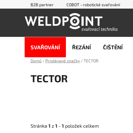
Přejít
B2B partner
COBOT - robotické svařování
na
obsah
SVAŘOVÁNÍ
ŘEZÁNÍ
ČIŠTĚNÍ
Domů
/
Prodávané značky
/
TECTOR
TECTOR
Stránka
1
z
1
-
1
položek celkem