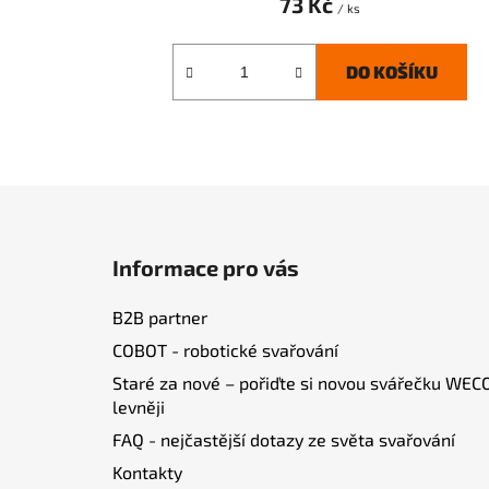
73 Kč
/ ks
DO KOŠÍKU
Z
á
Informace pro vás
p
a
B2B partner
t
COBOT - robotické svařování
í
Staré za nové – pořiďte si novou svářečku WEC
levněji
FAQ - nejčastější dotazy ze světa svařování
Kontakty