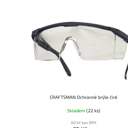
V
ý
p
i
s
p
r
o
d
u
k
t
CRAFTSMAN Ochranné brýle čiré
ů
Skladem
(22 ks)
60 Kč bez DPH