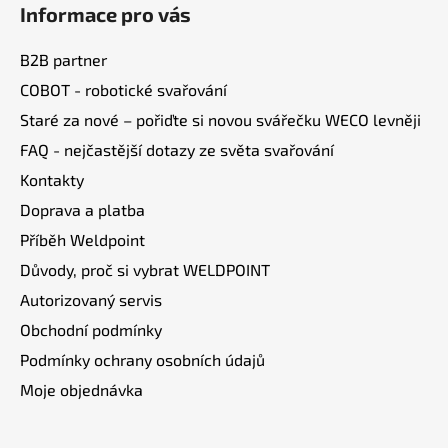
d
Informace pro vás
p
a
a
c
B2B partner
t
í
COBOT - robotické svařování
í
p
Staré za nové – pořiďte si novou svářečku WECO levněji
r
v
FAQ - nejčastější dotazy ze světa svařování
k
Kontakty
y
v
Doprava a platba
ý
Příběh Weldpoint
p
Důvody, proč si vybrat WELDPOINT
i
s
Autorizovaný servis
u
Obchodní podmínky
Podmínky ochrany osobních údajů
Moje objednávka