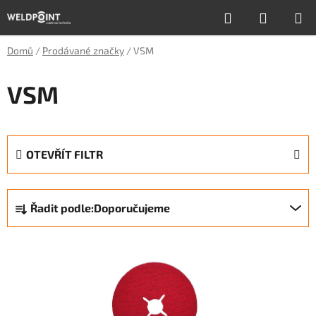
Přejít
Hledat
NÁKUP
na
obsah
KOŠÍK
Domů
/
Prodávané značky
/
VSM
VSM
OTEVŘÍT FILTR
Ř
Řadit podle:
Doporučujeme
a
z
V
e
ý
n
p
í
i
p