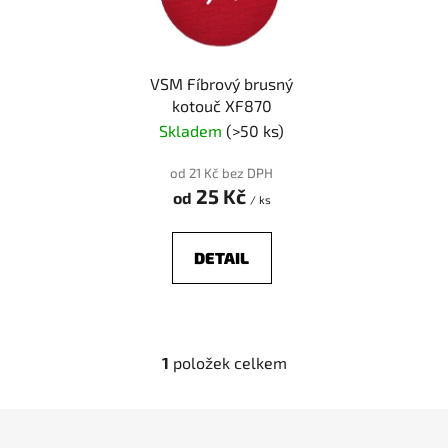
s
r
p
o
r
d
VSM Fíbrový brusný
o
u
kotouč XF870
d
k
Skladem
(>50 ks)
u
t
k
ů
od 21 Kč bez DPH
t
25 Kč
od
/ ks
ů
DETAIL
1
položek celkem
O
v
l
Z
á
á