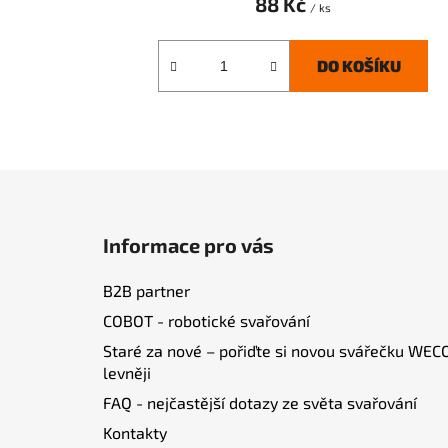
88 Kč
/ ks
DO KOŠÍKU
Z
á
Informace pro vás
p
a
B2B partner
t
COBOT - robotické svařování
í
Staré za nové – pořiďte si novou svářečku WEC
levněji
FAQ - nejčastější dotazy ze světa svařování
Kontakty