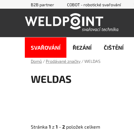
Přejít
B2B partner
COBOT - robotické svařování
na
obsah
SVAŘOVÁNÍ
ŘEZÁNÍ
ČIŠTĚNÍ
Domů
/
Prodávané značky
/
WELDAS
WELDAS
Stránka
1
z
1
-
2
položek celkem