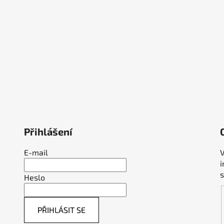
ý
p
i
s
u
Přihlášení
E-mail
V
Heslo
PŘIHLÁSIT SE