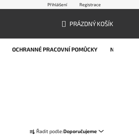
Přihlášení
Registrace
jčastější dotazy ze světa svařování
Kontakty
Doprava a pla
PRÁZDNÝ KOŠÍK
NÁKUPNÍ
KOŠÍK
OCHRANNÉ PRACOVNÍ POMŮCKY
Naše stop
Ř
Řadit podle:
Doporučujeme
a