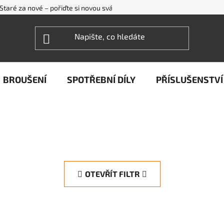
Staré za nové – pořiďte si novou svářečku WECO levněji
FAQ - ne
BROUŠENÍ
SPOTŘEBNÍ DÍLY
PŘÍSLUŠENSTVÍ
OTEVŘÍT FILTR