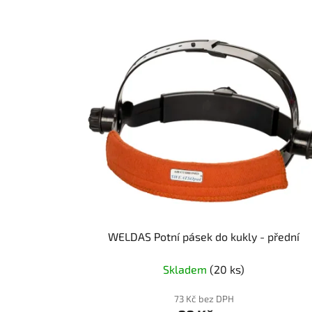
V
ý
p
i
s
p
r
o
d
u
k
t
WELDAS Potní pásek do kukly - přední
ů
Skladem
(20 ks)
73 Kč bez DPH