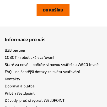
DO KOŠÍKU
Z
á
Informace pro vás
p
a
B2B partner
t
COBOT - robotické svařování
í
Staré za nové – pořiďte si novou svářečku WECO levněji
FAQ - nejčastější dotazy ze světa svařování
Kontakty
Doprava a platba
Příběh Weldpoint
Důvody, proč si vybrat WELDPOINT