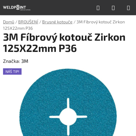
Přejít
Hledat
NÁKUP
na
obsah
KOŠÍK
Domů
/
BROUŠENÍ
/
Brusné kotouče
/
3M Fíbrový kotouč Zirkon
125X22mm P36
3M Fíbrový kotouč Zirkon
125X22mm P36
Značka:
3M
NÁŠ TIP!