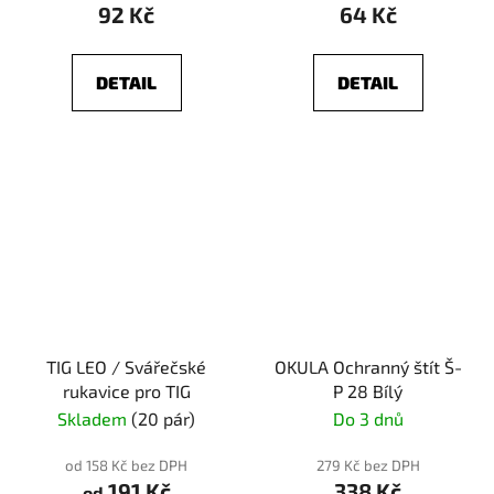
92 Kč
64 Kč
DETAIL
DETAIL
TIG LEO / Svářečské
OKULA Ochranný štít Š-
rukavice pro TIG
P 28 Bílý
Skladem
(20 pár)
Do 3 dnů
od 158 Kč bez DPH
279 Kč bez DPH
191 Kč
338 Kč
od