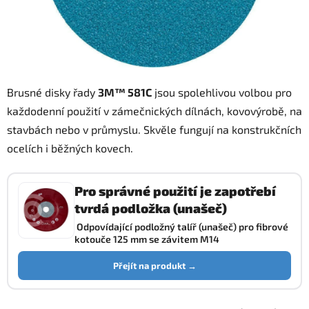
Brusné disky řady
3M™ 581C
jsou spolehlivou volbou pro
každodenní použití v zámečnických dílnách, kovovýrobě, na
stavbách nebo v průmyslu. Skvěle fungují na konstrukčních
ocelích i běžných kovech.
Pro správné použití je zapotřebí
tvrdá podložka (unašeč)
Odpovídající podložný talíř (unašeč) pro fibrové
kotouče 125 mm se závitem M14
Přejít na produkt →