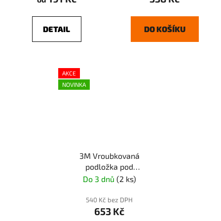
DETAIL
DO KOŠÍKU
AKCE
NOVINKA
3M Vroubkovaná
podložka pod
vulkanfíbrové disky
Do 3 dnů
(2 ks)
červená 125mm (64861)
540 Kč bez DPH
653 Kč