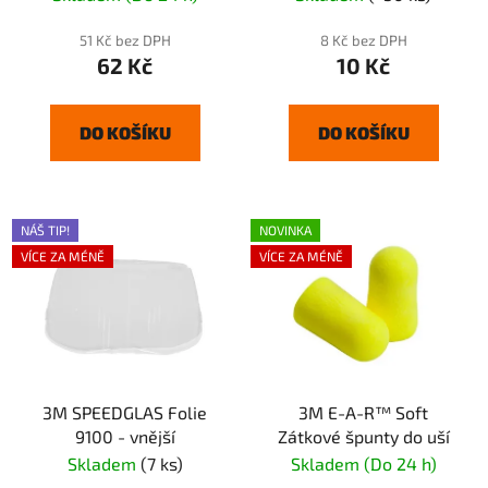
51 Kč bez DPH
8 Kč bez DPH
62 Kč
10 Kč
DO KOŠÍKU
DO KOŠÍKU
NÁŠ TIP!
NOVINKA
VÍCE ZA MÉNĚ
VÍCE ZA MÉNĚ
3M SPEEDGLAS Folie
3M E-A-R™ Soft
9100 - vnější
Zátkové špunty do uší
Skladem
(7 ks)
Skladem (Do 24 h)