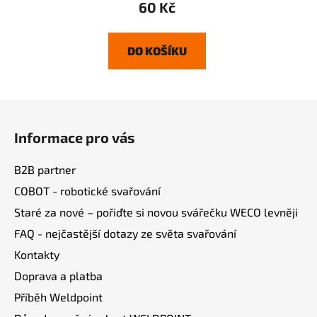
60 Kč
DO KOŠÍKU
Z
á
Informace pro vás
p
a
B2B partner
t
COBOT - robotické svařování
í
Staré za nové – pořiďte si novou svářečku WECO levněji
FAQ - nejčastější dotazy ze světa svařování
Kontakty
Doprava a platba
Příběh Weldpoint