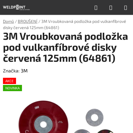
Přejít
Hledat
NÁKUP
na
obsah
KOŠÍK
Domů
/
BROUŠENÍ
/
3M Vroubkovaná podložka pod vulkanfíbrové
disky červená 125mm (64861)
3M Vroubkovaná podložka
pod vulkanfíbrové disky
červená 125mm (64861)
Značka:
3M
AKCE
NOVINKA