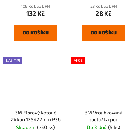
109 Kč bez DPH
23 Kč bez DPH
132 Kč
28 Kč
DO KOŠÍKU
DO KOŠÍKU
NÁŠ TIP!
AKCE
3M Fíbrový kotouč
3M Vroubkovaná
Zirkon 125X22mm P36
podložka pod
vulkanfíbrové disky
Skladem
(>50 ks)
Do 3 dnů
(5 ks)
červená 180mm