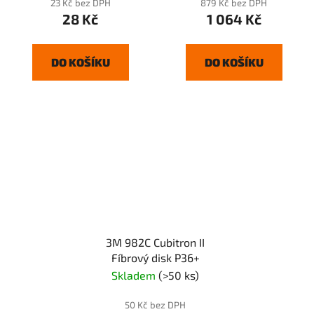
(64862)
23 Kč bez DPH
879 Kč bez DPH
28 Kč
1 064 Kč
DO KOŠÍKU
DO KOŠÍKU
3M 982C Cubitron II
Fíbrový disk P36+
Skladem
(>50 ks)
50 Kč bez DPH