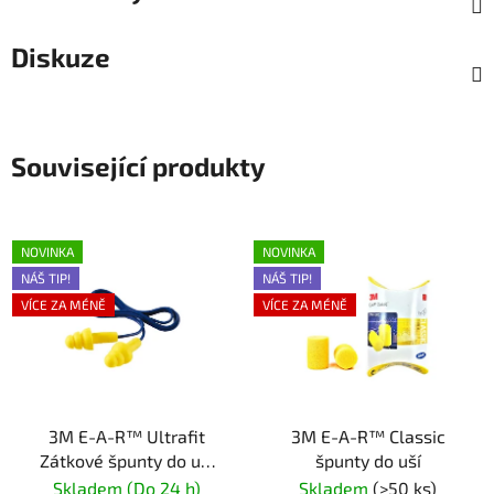
Diskuze
Související produkty
NOVINKA
NOVINKA
NÁŠ TIP!
NÁŠ TIP!
VÍCE ZA MÉNĚ
VÍCE ZA MÉNĚ
3M E-A-R™ Ultrafit
3M E-A-R™ Classic
Zátkové špunty do uší
špunty do uší
se sňůrkou
Skladem (Do 24 h)
Skladem
(>50 ks)