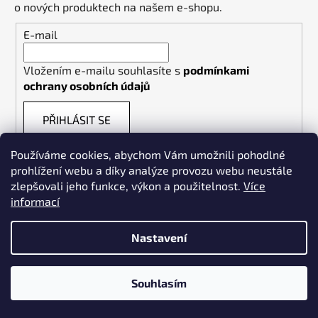
o nových produktech na našem e-shopu.
E-mail
Vložením e-mailu souhlasíte s
podmínkami
ochrany osobních údajů
PŘIHLÁSIT SE
Používáme cookies, abychom Vám umožnili pohodlné
prohlížení webu a díky analýze provozu webu neustále
zlepšovali jeho funkce, výkon a použitelnost.
Více
informací
Weldpoint.eu
Nastavení
Souhlasím
Vytvořil Shoptet
Copyright 2026
WELDPOINT
. Všechna práva vyhrazena.