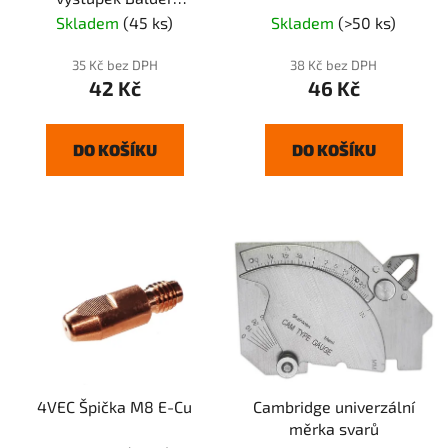
BH3/Smartiger -
Skladem
(45 ks)
Skladem
(>50 ks)
35 Kč bez DPH
38 Kč bez DPH
42 Kč
46 Kč
DO KOŠÍKU
DO KOŠÍKU
4VEC Špička M8 E-Cu
Cambridge univerzální
měrka svarů