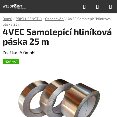
Přejít
Hledat
NÁKUP
na
obsah
KOŠÍK
Domů
/
PŘÍSLUŠENSTVÍ
/
Označování
/
4VEC Samolepící hliníková
páska 25 m
4VEC Samolepící hliníková
páska 25 m
Značka:
JA GmbH
NOVINKA