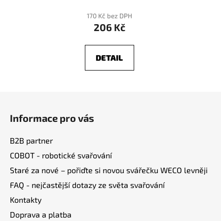
170 Kč bez DPH
206 Kč
DETAIL
Z
á
Informace pro vás
p
a
B2B partner
t
COBOT - robotické svařování
í
Staré za nové – pořiďte si novou svářečku WECO levněji
FAQ - nejčastější dotazy ze světa svařování
Kontakty
Doprava a platba