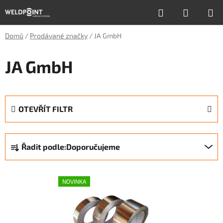
Přejít
Hledat
NÁKUP
na
obsah
KOŠÍK
Domů
/
Prodávané značky
/
JA GmbH
JA GmbH
OTEVŘÍT FILTR
Ř
Řadit podle:
Doporučujeme
a
z
V
e
NOVINKA
ý
n
p
í
i
p