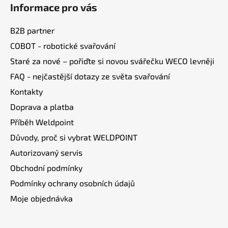
d
Informace pro vás
p
a
a
c
B2B partner
t
í
COBOT - robotické svařování
í
p
Staré za nové – pořiďte si novou svářečku WECO levněji
r
v
FAQ - nejčastější dotazy ze světa svařování
k
Kontakty
y
v
Doprava a platba
ý
Příběh Weldpoint
p
Důvody, proč si vybrat WELDPOINT
i
s
Autorizovaný servis
u
Obchodní podmínky
Podmínky ochrany osobních údajů
Moje objednávka