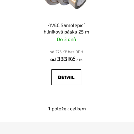
s
r
p
o
r
d
4VEC Samolepící
o
u
hliníková páska 25 m
d
k
Do 3 dnů
u
t
k
ů
od 275 Kč bez DPH
t
333 Kč
od
/ ks
ů
DETAIL
1
položek celkem
O
v
l
Z
á
á