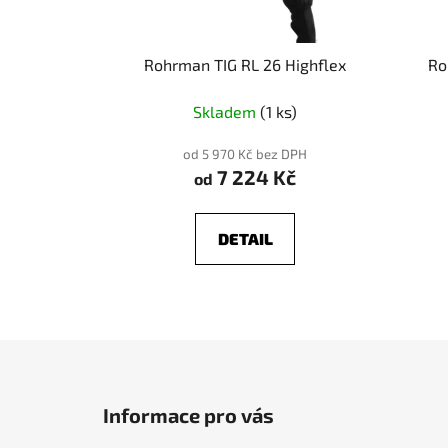
Rohrman TIG RL 26 Highflex
Ro
Skladem
(1 ks)
od 5 970 Kč bez DPH
7 224 Kč
od
DETAIL
Z
á
Informace pro vás
p