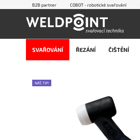
Přejít
B2B partner
COBOT - robotické svařování
na
obsah
SVAŘOVÁNÍ
ŘEZÁNÍ
ČIŠTĚNÍ
NÁŠ TIP!