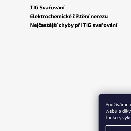
TIG Svařování
Elektrochemické čištění nerezu
Nejčastější chyby při TIG svařování
Používáme c
webu a díky
funkce, výk