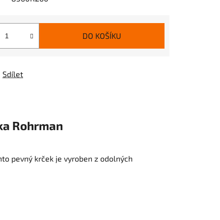
DO KOŠÍKU
Sdílet
ka
Rohrman
to pevný krček je vyroben z odolných