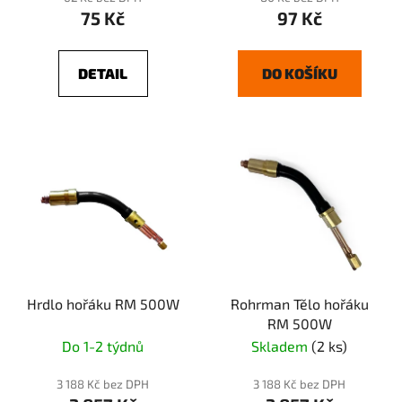
75 Kč
97 Kč
DETAIL
DO KOŠÍKU
Hrdlo hořáku RM 500W
Rohrman Tělo hořáku
RM 500W
Do 1-2 týdnů
Skladem
(2 ks)
3 188 Kč bez DPH
3 188 Kč bez DPH