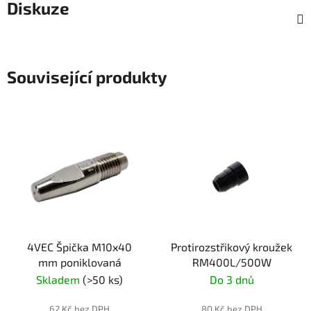
Diskuze
Související produkty
4VEC Špička M10x40
Protirozstřikový kroužek
mm poniklovaná
RM400L/500W
Skladem
(>50 ks)
Do 3 dnů
62 Kč bez DPH
80 Kč bez DPH