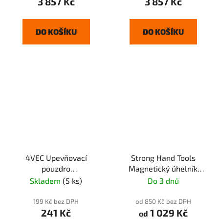
3 857 Kč
3 857 Kč
DO KOŠÍKU
DO KOŠÍKU
4VEC Upevňovací
Strong Hand Tools
pouzdro
Magnetický úhelník
RM400L/RM500W
ADJUST-O
Skladem
(5 ks)
Do 3 dnů
199 Kč bez DPH
od 850 Kč bez DPH
241 Kč
1 029 Kč
od