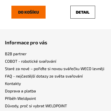
DO KOŠÍKU
DETAIL
Z
á
Informace pro vás
p
a
B2B partner
t
COBOT - robotické svařování
í
Staré za nové – pořiďte si novou svářečku WECO levněji
FAQ - nejčastější dotazy ze světa svařování
Kontakty
Doprava a platba
Příběh Weldpoint
Důvody, proč si vybrat WELDPOINT