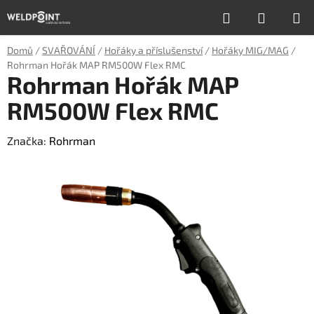
Přejít
Hledat
NÁKUP
na
obsah
KOŠÍK
Domů
/
SVAŘOVÁNÍ
/
Hořáky a příslušenství
/
Hořáky MIG/MAG
/
Rohrman Hořák MAP RM500W Flex RMC
Rohrman Hořák MAP
RM500W Flex RMC
Značka:
Rohrman