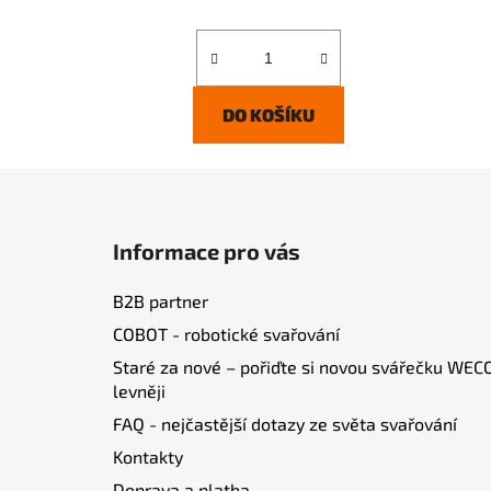
DO KOŠÍKU
Z
á
Informace pro vás
p
a
B2B partner
t
COBOT - robotické svařování
í
Staré za nové – pořiďte si novou svářečku WEC
levněji
FAQ - nejčastější dotazy ze světa svařování
Kontakty
Doprava a platba