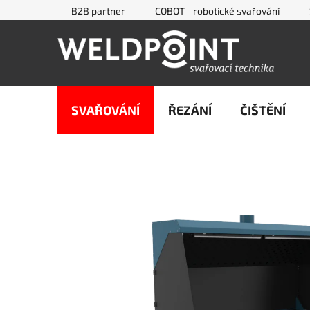
Přejít
B2B partner
COBOT - robotické svařování
na
obsah
SVAŘOVÁNÍ
ŘEZÁNÍ
ČIŠTĚNÍ