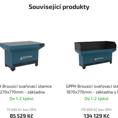
Související produkty
 Brousicí svařovací stanice
GPPH Brousicí svařovací st
1270x770mm - základna
1870x770mm - základna s 
Do 1-2 týdnů
Do 1-2 týdnů
70 685 Kč bez DPH
110 850 Kč bez DPH
85 529 Kč
134 129 Kč