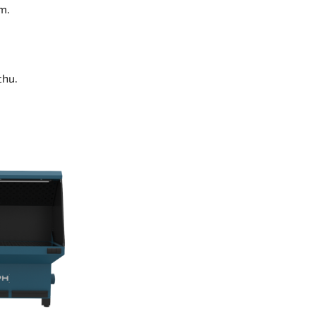
m.
chu.