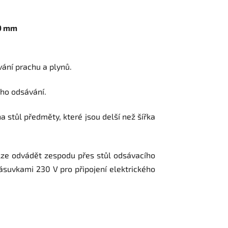
0 mm
ání prachu a plynů.
ího odsávání.
a stůl předměty, které jsou delší než šířka
ze odvádět zespodu přes stůl odsávacího
suvkami 230 V pro připojení elektrického