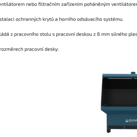
ventilátorem nebo filtračním zařízením poháněným ventilátore
stalaci ochranných krytů a horního odsávacího systému.
kládá z pracovního stolu s pracovní deskou z 8 mm silného ple
u rozměrech pracovní desky: