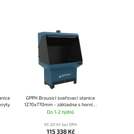
anice
GPPH Brousicí svařovací stanice
kryty
1270x770mm - základna s horním
výfukem
Do 1-2 týdnů
95 321 Kč bez DPH
115 338 Kč