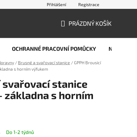
Přihlášení
Registrace
jčastější dotazy ze světa svařování
Kontakty
Doprava a pla
PRÁZDNÝ KOŠÍK
NÁKUPNÍ
KOŠÍK
OCHRANNÉ PRACOVNÍ POMŮCKY
Naše stop
řípravny
/
Brusné a svařovací stanice
/
GPPH Brousicí
ákladna s horním výfukem
 svařovací stanice
 základna s horním
Do 1-2 týdnů