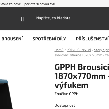
Staré za nové – pořiďte si novou svářečku WECO levněji
FAQ - ne
BROUŠENÍ
SPOTŘEBNÍ DÍLY
PŘÍSLUŠENSTVÍ
Domů
/
PŘÍSLUŠENSTVÍ
/
Stoly a p
svařovací stanice 1870x770mm - z
GPPH Brousicí
1870x770mm -
výfukem
Značka:
GPPH
Dostupnost