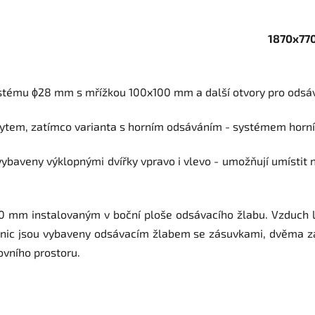
1870x77
stému ϕ28 mm s mřížkou 100x100 mm a další otvory pro odsáv
krytem, zatímco varianta s horním odsáváním - systémem horn
vybaveny výklopnými dvířky vpravo i vlevo - umožňují umístit n
0 mm instalovaným v boční ploše odsávacího žlabu. Vzduch l
tanic jsou vybaveny odsávacím žlabem se zásuvkami, dvěma zá
ovního prostoru.