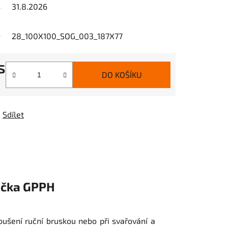
31.8.2026
28_100X100_SOG_003_187X77
s
DO KOŠÍKU
Sdílet
čka
GPPH
oušení ruční bruskou nebo při svařování a