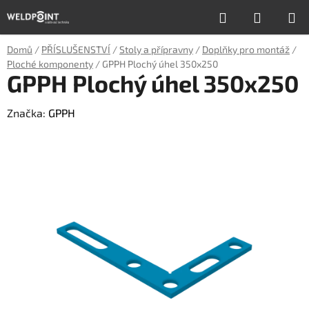
Přejít
Hledat
NÁKUP
na
obsah
KOŠÍK
Domů
/
PŘÍSLUŠENSTVÍ
/
Stoly a přípravny
/
Doplňky pro montáž
/
Ploché komponenty
/
GPPH Plochý úhel 350x250
GPPH Plochý úhel 350x250
Značka:
GPPH