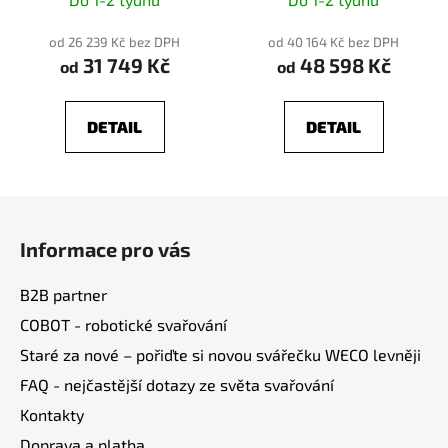
od 26 239 Kč bez DPH
od 40 164 Kč bez DPH
31 749 Kč
48 598 Kč
od
od
DETAIL
DETAIL
Z
á
Informace pro vás
p
a
B2B partner
t
COBOT - robotické svařování
í
Staré za nové – pořiďte si novou svářečku WECO levněji
FAQ - nejčastější dotazy ze světa svařování
Kontakty
Doprava a platba