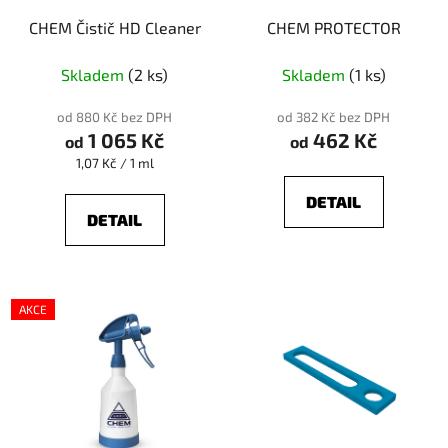
CHEM Čistič HD Cleaner
CHEM PROTECTOR
Skladem
(2 ks)
Skladem
(1 ks)
od 880 Kč bez DPH
od 382 Kč bez DPH
1 065 Kč
462 Kč
od
od
Měrná
1,07 Kč / 1 ml
cena:
DETAIL
DETAIL
AKCE