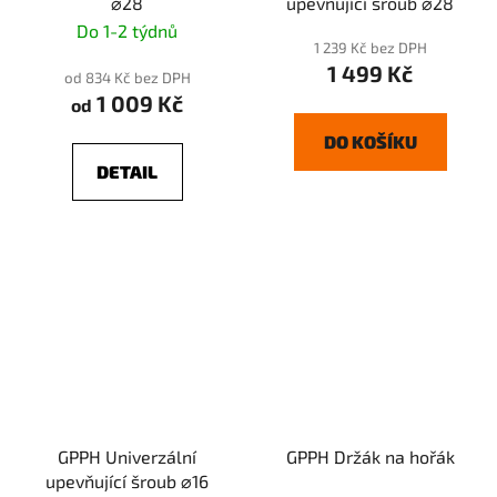
⌀28
upevňující šroub ⌀28
Do 1-2 týdnů
1 239 Kč bez DPH
1 499 Kč
od 834 Kč bez DPH
1 009 Kč
od
DO KOŠÍKU
DETAIL
GPPH Univerzální
GPPH Držák na hořák
upevňující šroub ⌀16