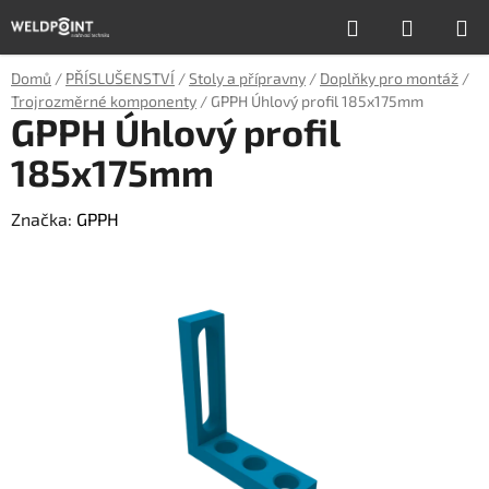
Přejít
Hledat
NÁKUP
na
obsah
KOŠÍK
Domů
/
PŘÍSLUŠENSTVÍ
/
Stoly a přípravny
/
Doplňky pro montáž
/
Trojrozměrné komponenty
/
GPPH Úhlový profil 185x175mm
GPPH Úhlový profil
185x175mm
Značka:
GPPH