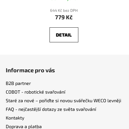
644 Kč bez DPH
779 Kč
DETAIL
Z
á
Informace pro vás
p
a
B2B partner
t
COBOT - robotické svařování
í
Staré za nové – pořiďte si novou svářečku WECO levněji
FAQ - nejčastější dotazy ze světa svařování
Kontakty
Doprava a platba