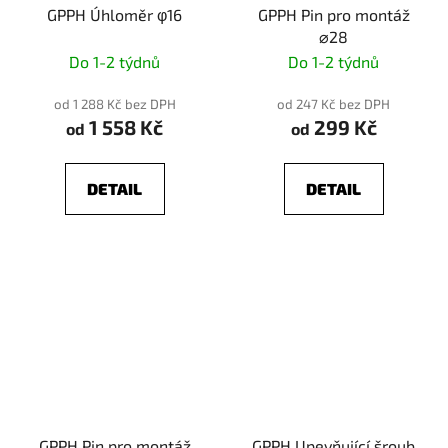
GPPH Úhloměr φ16
GPPH Pin pro montáž
⌀28
Do 1-2 týdnů
Do 1-2 týdnů
od 1 288 Kč bez DPH
od 247 Kč bez DPH
1 558 Kč
299 Kč
od
od
DETAIL
DETAIL
GPPH Pin pro montáž
GPPH Upevňující šroub