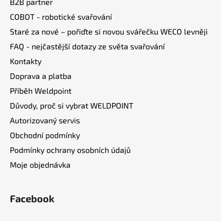
B2B partner
t
COBOT - robotické svařování
í
Staré za nové – pořiďte si novou svářečku WECO levněji
FAQ - nejčastější dotazy ze světa svařování
Kontakty
Doprava a platba
Příběh Weldpoint
Důvody, proč si vybrat WELDPOINT
Autorizovaný servis
Obchodní podmínky
Podmínky ochrany osobních údajů
Moje objednávka
Facebook