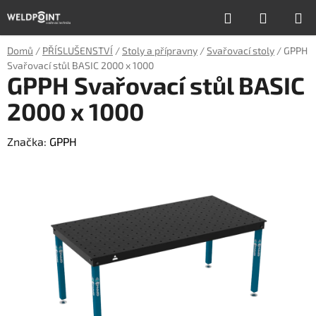
Přejít
Hledat
NÁKUP
na
obsah
KOŠÍK
Domů
/
PŘÍSLUŠENSTVÍ
/
Stoly a přípravny
/
Svařovací stoly
/
GPPH
Svařovací stůl BASIC 2000 x 1000
GPPH Svařovací stůl BASIC
2000 x 1000
Značka:
GPPH