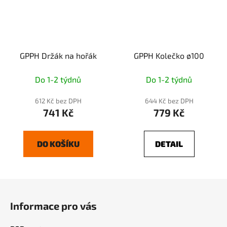
GPPH Držák na hořák
GPPH Kolečko ø100
Do 1-2 týdnů
Do 1-2 týdnů
612 Kč bez DPH
644 Kč bez DPH
741 Kč
779 Kč
DO KOŠÍKU
DETAIL
Z
á
Informace pro vás
p
a