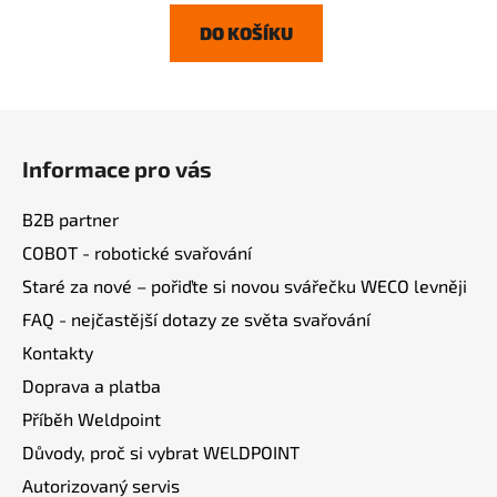
DO KOŠÍKU
Z
á
Informace pro vás
p
a
B2B partner
t
COBOT - robotické svařování
í
Staré za nové – pořiďte si novou svářečku WECO levněji
FAQ - nejčastější dotazy ze světa svařování
Kontakty
Doprava a platba
Příběh Weldpoint
Důvody, proč si vybrat WELDPOINT
Autorizovaný servis