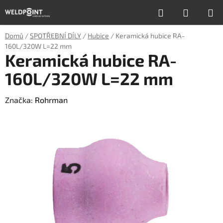
Přejít
Hledat
NÁKUP
na
obsah
KOŠÍK
Domů
/
SPOTŘEBNÍ DÍLY
/
Hubice
/
Keramická hubice RA-
160L/320W L=22 mm
Keramická hubice RA-
160L/320W L=22 mm
Značka:
Rohrman