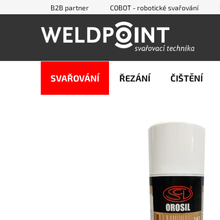
Přejít
B2B partner
COBOT - robotické svařování
na
obsah
SVAŘOVÁNÍ
ŘEZÁNÍ
ČIŠTĚNÍ