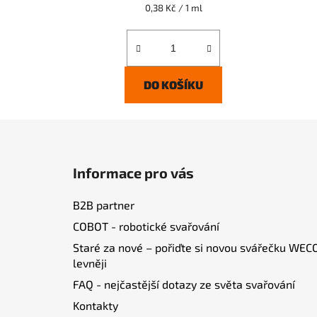
Měrná
0,38 Kč / 1 ml
cena:
DO KOŠÍKU
Z
á
Informace pro vás
p
a
B2B partner
t
COBOT - robotické svařování
í
Staré za nové – pořiďte si novou svářečku WEC
levněji
FAQ - nejčastější dotazy ze světa svařování
Kontakty