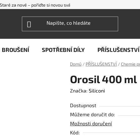
Staré za nové – pořiďte si novou svářečku WECO levněji
FAQ - ne
BROUŠENÍ
SPOTŘEBNÍ DÍLY
PŘÍSLUŠENSTVÍ
Domů
/
PŘÍSLUŠENSTVÍ
/
Chemie p
Orosil 400 ml
Značka:
Siliconi
Dostupnost
Můžeme doručit do:
Možnosti doručení
Kód: