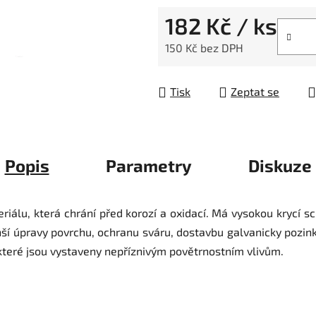
182 Kč
/ ks
150 Kč bez DPH
Měrná cena:
Tisk
Zeptat se
Popis
Parametry
Diskuze
riálu, která chrání před korozí a oxidací. Má vysokou krycí 
nší úpravy povrchu, ochranu sváru, dostavbu galvanicky pozi
 které jsou vystaveny nepříznivým povětrnostním vlivům.