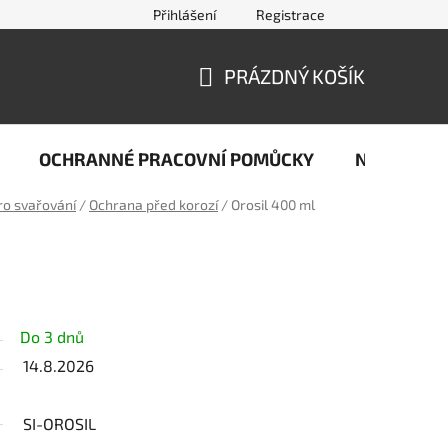
Přihlášení
Registrace
jčastější dotazy ze světa svařování
Kontakty
Doprava a pla
PRÁZDNÝ KOŠÍK
NÁKUPNÍ
KOŠÍK
OCHRANNÉ PRACOVNÍ POMŮCKY
Naše stop
ro svařování
/
Ochrana před korozí
/
Orosil 400 ml
Do 3 dnů
14.8.2026
SI-OROSIL