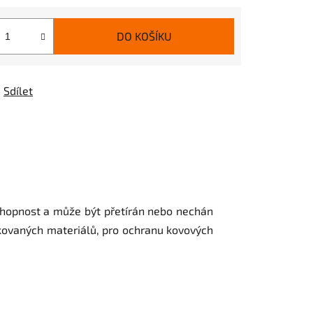
DO KOŠÍKU
Sdílet
schopnost a může být přetírán nebo nechán
nkovaných materiálů, pro ochranu kovových