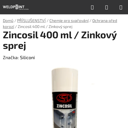
Přejít
Hledat
NÁKUP
na
obsah
KOŠÍK
Domů
/
PŘÍSLUŠENSTVÍ
/
Chemie pro svařování
/
Ochrana před
korozí
/
Zincosil 400 ml / Zinkový sprej
Zincosil 400 ml / Zinkový
sprej
Značka:
Siliconi