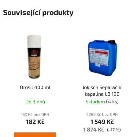
Související produkty
Orosil 400 ml
Jokisch Separační
kapalina LB 100
Do 3 dnů
Skladem
(4 ks)
150 Kč bez DPH
1 280 Kč bez DPH
182 Kč
1 549 Kč
1 874 Kč
(–17 %)