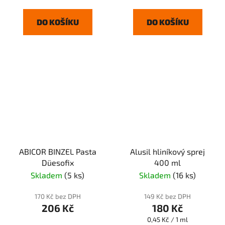
DO KOŠÍKU
DO KOŠÍKU
ABICOR BINZEL Pasta
Alusil hliníkový sprej
Düesofix
400 ml
Skladem
(5 ks)
Skladem
(16 ks)
170 Kč bez DPH
149 Kč bez DPH
206 Kč
180 Kč
Měrná
0,45 Kč / 1 ml