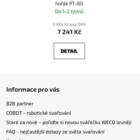
hořák PT-80
Do 1-2 týdnů
5 984 Kč bez DPH
7 241 Kč
DETAIL
Z
á
Informace pro vás
p
a
B2B partner
t
COBOT - robotické svařování
í
Staré za nové – pořiďte si novou svářečku WECO levněji
FAQ - nejčastější dotazy ze světa svařování