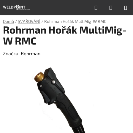
Přejít
Hledat
NÁKUP
na
obsah
KOŠÍK
Domů
/
SVAŘOVÁNÍ
/
Rohrman Hořák MultiMig-W RMC
Rohrman Hořák MultiMig-
W RMC
Značka:
Rohrman