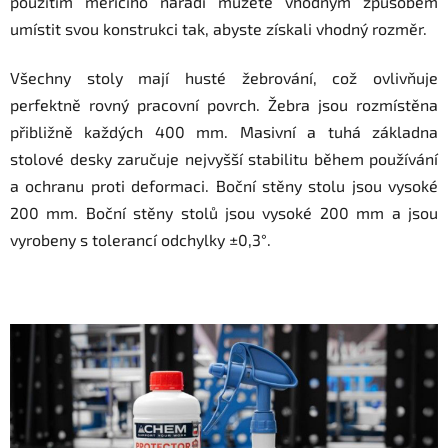
použitím měřícího nářadí můžete vhodným způsobem
umístit svou konstrukci tak, abyste získali vhodný rozměr.
Všechny stoly mají husté žebrování, což ovlivňuje
perfektně rovný pracovní povrch. Žebra jsou rozmístěna
přibližně každých 400 mm. Masivní a tuhá základna
stolové desky zaručuje nejvyšší stabilitu během používání
a ochranu proti deformaci. Boční stěny stolu jsou vysoké
200 mm. Boční stěny stolů jsou vysoké 200 mm a jsou
vyrobeny s tolerancí odchylky ±0,3°.