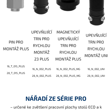
UPEVŇUJÍCÍ
MAGNETICKÝ
UPEVŇUJÍCÍ
TRN PRO
UPEVŇUJÍCÍ
PIN PRO
TRN PRO
RYCHLOU
TRN PRO
MONTÁŽ PLUS
RYCHLOU
MONTÁŽ
RYCHLOU
MONTÁŽ UNI
23 PLUS
MONTÁŽ PLUS
16_T_015_PLUS
16_N_002_PLUS
16_N_002_PLUS_MG
16_N_002_UNI
28_T_015_PLUS
28_N_002_PLUS
28_N_002_PLUS_MG
28_N_002_UNI
NÁŘADÍ ZE SÉRIE PRO
– určené ke zvětšení pracovní plochy stolů ECO a k