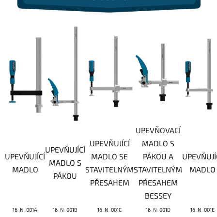
UPEVŇOVACÍ
UPEVŇUJÍCÍ
MADLO S
UPEVŇUJÍCÍ
UPEVŇUJÍCÍ
MADLO SE
PÁKOU A
UPEVŇUJÍ
MADLO S
MADLO
STAVITELNÝM
STAVITELNÝM
MADLO
PÁKOU
PŘESAHEM
PŘESAHEM
BESSEY
16_N_001A
16_N_001B
16_N_001C
16_N_001D
16_N_001E