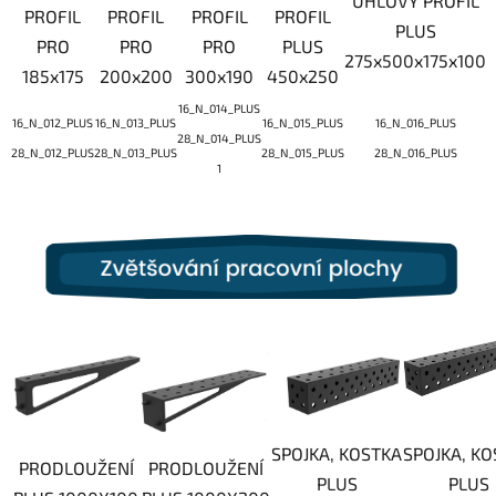
ÚHLOVÝ PROFIL
PROFIL
PROFIL
PROFIL
PROFIL
PLUS
PRO
PRO
PRO
PLUS
275x500x175x100
185x175
200x200
300x190
450x250
16_N_014_PLUS
16_N_012_PLUS
16_N_013_PLUS
16_N_015_PLUS
16_N_016_PLUS
28_N_014_PLUS
28_N_012_PLUS
28_N_013_PLUS
28_N_015_PLUS
28_N_016_PLUS
1
SPOJKA, KOSTKA
SPOJKA, K
PRODLOUŽENÍ
PRODLOUŽENÍ
PLUS
PLUS