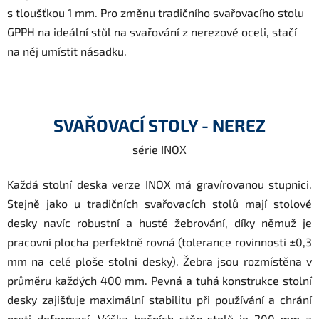
s tloušťkou 1 mm. Pro změnu tradičního svařovacího stolu
GPPH na ideální stůl na svařování z nerezové oceli, stačí
na něj umístit násadku.
SVAŘOVACÍ STOLY - NEREZ
série INOX
Každá stolní deska verze INOX má gravírovanou stupnici.
Stejně jako u tradičních svařovacích stolů mají stolové
desky navíc robustní a husté žebrování, díky němuž je
pracovní plocha perfektně rovná (tolerance rovinnosti ±0,3
mm na celé ploše stolní desky). Žebra jsou rozmístěna v
průměru každých 400 mm. Pevná a tuhá konstrukce stolní
desky zajišťuje maximální stabilitu při používání a chrání
proti deformací. Výška bočních stěn stolů je 200 mm a