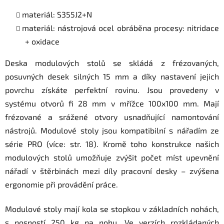
materiál: S355J2+N
materiál: nástrojová ocel obráběna procesy: nitridace
+ oxidace
Deska modulových stolů se skládá z frézovaných,
posuvných desek silných 15 mm a díky nastavení jejich
povrchu získáte perfektní rovinu. Jsou provedeny v
systému otvorů fi 28 mm v mřížce 100x100 mm. Mají
frézované a srážené otvory usnadňující namontování
nástrojů. Modulové stoly jsou kompatibilní s nářadím ze
série PRO (více: str. 18). Kromě toho konstrukce našich
modulových stolů umožňuje zvýšit počet míst upevnění
nářadí v štěrbinách mezi díly pracovní desky – zvýšena
ergonomie při provádění práce.
Modulové stoly mají kola se stopkou v základních nohách,
s nosností 250 kg na nohu. Ve verzích rozkládaných