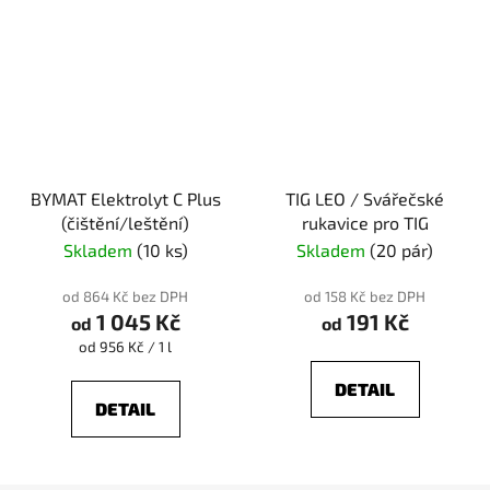
BYMAT Elektrolyt C Plus
TIG LEO / Svářečské
(čištění/leštění)
rukavice pro TIG
Skladem
(10 ks)
Skladem
(20 pár)
od 864 Kč bez DPH
od 158 Kč bez DPH
1 045 Kč
191 Kč
od
od
Měrná
od 956 Kč / 1 l
cena:
DETAIL
DETAIL