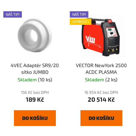
NÁŠ TIP!
NÁŠ TIP!
VÝPRODEJ
4VEC Adaptér SR9/20
VECTOR NewYork 2500
sítko JUMBO
ACDC PLASMA
Skladem
(10 ks)
Skladem
(2 ks)
156 Kč bez DPH
16 954 Kč bez DPH
189 Kč
20 514 Kč
DO KOŠÍKU
DO KOŠÍKU