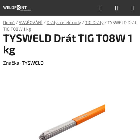
Přejít
Hledat
NÁKUP
na
obsah
KOŠÍK
Domů
/
SVAŘOVÁNÍ
/
Dráty a elektrody
/
TIG Dráty
/
TYSWELD Drát
TIG T08W 1 kg
TYSWELD Drát TIG T08W 1
kg
Značka:
TYSWELD