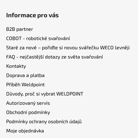
Z
á
Informace pro vás
p
a
B2B partner
t
COBOT - robotické svařování
í
Staré za nové – pořiďte si novou svářečku WECO levněji
FAQ - nejčastější dotazy ze světa svařování
Kontakty
Doprava a platba
Příběh Weldpoint
Důvody, proč si vybrat WELDPOINT
Autorizovaný servis
Obchodní podmínky
Podmínky ochrany osobních údajů
Moje objednávka