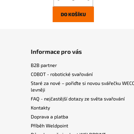
DO KOŠÍKU
Z
á
Informace pro vás
p
a
B2B partner
t
COBOT - robotické svařování
í
Staré za nové – pořiďte si novou svářečku WEC
levněji
FAQ - nejčastější dotazy ze světa svařování
Kontakty
Doprava a platba
Příběh Weldpoint