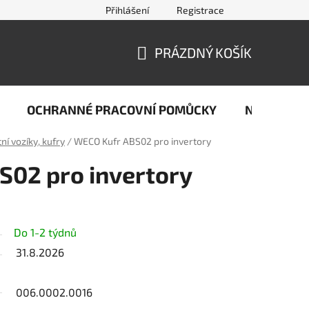
Přihlášení
Registrace
jčastější dotazy ze světa svařování
Kontakty
Doprava a pla
PRÁZDNÝ KOŠÍK
NÁKUPNÍ
KOŠÍK
OCHRANNÉ PRACOVNÍ POMŮCKY
Naše stop
ní vozíky, kufry
/
WECO Kufr ABS02 pro invertory
S02 pro invertory
Do 1-2 týdnů
31.8.2026
006.0002.0016