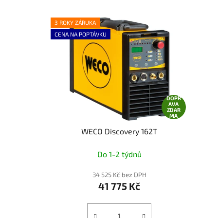
3 ROKY ZÁRUKA
CENA NA POPTÁVKU
DOPR
AVA
ZDAR
MA
WECO Discovery 162T
Do 1-2 týdnů
34 525 Kč bez DPH
41 775 Kč