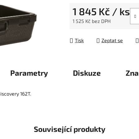
1 845 Kč
/ ks
1 525 Kč bez DPH
Měrná cena:
Tisk
Zeptat se
Parametry
Diskuze
Zna
iscovery 162T.
Související produkty