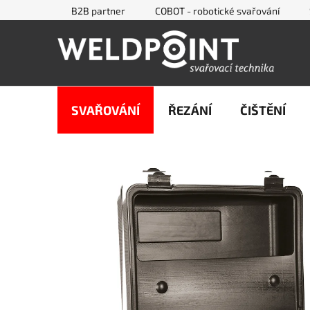
Přejít
B2B partner
COBOT - robotické svařování
na
obsah
SVAŘOVÁNÍ
ŘEZÁNÍ
ČIŠTĚNÍ