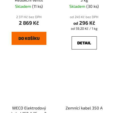
Skladem
(11 ks)
Skladem
(30 ks)
2 371 Kč bez DPH
od 245 Kč bez DPH
2 869 Kč
296 Kč
od
Měrná
od 59,20 Kč / 1 kg
cena:
DO KOŠÍKU
DETAIL
WECO Elektrodový
Zemnící kabel 350 A