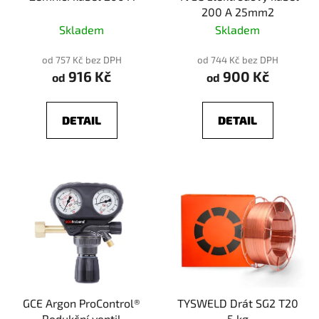
200 A 25mm2
Skladem
Skladem
od 757 Kč bez DPH
od 744 Kč bez DPH
916 Kč
900 Kč
od
od
DETAIL
DETAIL
GCE Argon ProControl®
TYSWELD Drát SG2 T20
Redukční ventil
5 kg