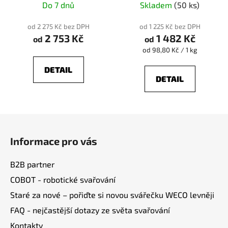
Do 7 dnů
Skladem
(50 ks)
od 2 275 Kč bez DPH
od 1 225 Kč bez DPH
2 753 Kč
1 482 Kč
od
od
Měrná
od 98,80 Kč / 1 kg
cena:
DETAIL
DETAIL
Z
á
Informace pro vás
p
a
B2B partner
t
COBOT - robotické svařování
í
Staré za nové – pořiďte si novou svářečku WECO levněji
FAQ - nejčastější dotazy ze světa svařování
Kontakty