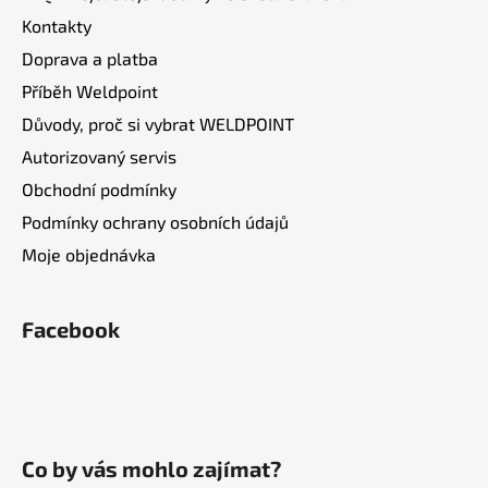
k
Kontakty
y
v
Doprava a platba
ý
Příběh Weldpoint
p
Důvody, proč si vybrat WELDPOINT
i
s
Autorizovaný servis
u
Obchodní podmínky
Podmínky ochrany osobních údajů
Moje objednávka
Facebook
Co by vás mohlo zajímat?