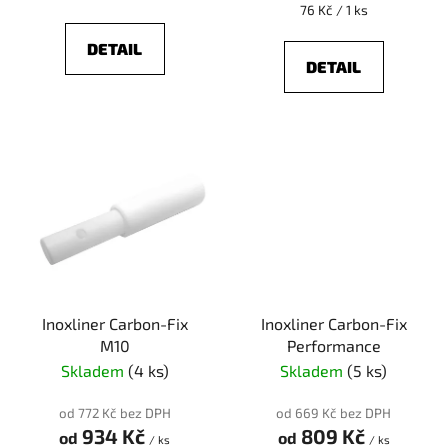
ů
Měrná
76 Kč / 1 ks
cena:
DETAIL
DETAIL
Inoxliner Carbon-Fix
Inoxliner Carbon-Fix
M10
Performance
Skladem
(4 ks)
Skladem
(5 ks)
od 772 Kč bez DPH
od 669 Kč bez DPH
934 Kč
809 Kč
od
od
/ ks
/ ks