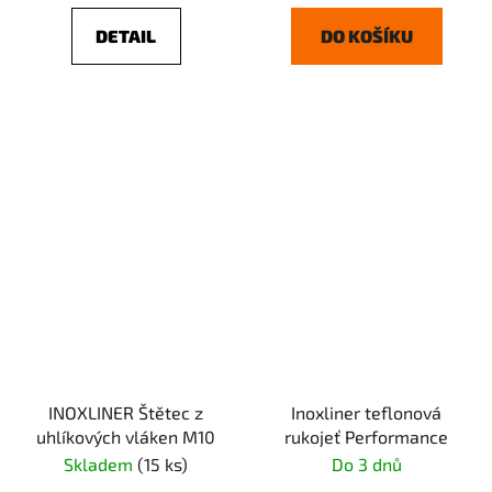
DETAIL
DO KOŠÍKU
INOXLINER Štětec z
Inoxliner teflonová
uhlíkových vláken M10
rukojeť Performance
Skladem
(15 ks)
Do 3 dnů