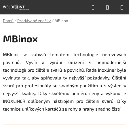
Přejít
Hledat
NÁKUP
na
obsah
KOŠÍK
Domů
/
Prodávané značky
/
MBinox
MBinox
MBInox se zabývá tématem technologie nerezových
povrchů. Vyvíjí a vyrábí zařízení s nejmodernější
technologií pro čištění svarů a povrchů. Řada Inoxliner byla
vyvinuta tak, aby splňovala ty nejvyšší požadavky. Čištění
svarů pro profesionály se snadným použitím a s výsledky
nejvyšší kvality. Díky skvělému poměru ceny a výkonu je
INOXLINER oblíbeným nástrojem pro čištění svarů. Díky
technice uhlíkových kartáčů se rohy a hrany snadno čistí.