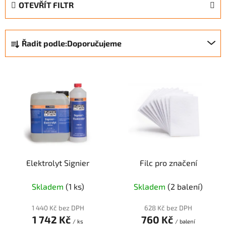
OTEVŘÍT FILTR
Ř
Řadit podle:
Doporučujeme
a
z
V
e
ý
n
p
í
i
p
s
r
p
o
r
d
Elektrolyt Signier
Filc pro značení
o
u
d
k
Skladem
(1 ks)
Skladem
(2 balení)
u
t
k
ů
1 440 Kč bez DPH
628 Kč bez DPH
t
1 742 Kč
760 Kč
/ ks
/ balení