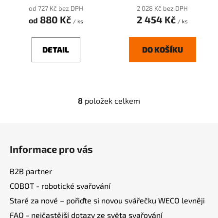
od 727 Kč bez DPH
2 028 Kč bez DPH
880 Kč
2 454 Kč
od
/ ks
/ ks
DETAIL
DO KOŠÍKU
8
položek celkem
O
v
l
Z
á
á
d
Informace pro vás
p
a
a
c
B2B partner
t
í
COBOT - robotické svařování
í
p
Staré za nové – pořiďte si novou svářečku WECO levněji
r
v
FAQ - nejčastější dotazy ze světa svařování