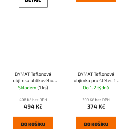
BYMAT Teflonová
BYMAT Teflonová
objímka uhlíkového
objímka pro štětec 14
štětce B (podávací
mm
Skladem
(1 ks)
Do 1-2 týdnů
systém)
408 Kč bez DPH
309 Kč bez DPH
494 Kč
374 Kč
DO KOŠÍKU
DO KOŠÍKU