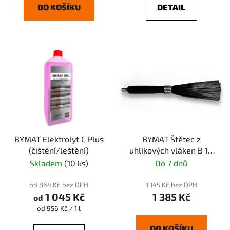
DO KOŠÍKU
DETAIL
BYMAT Elektrolyt C Plus
BYMAT Štětec z
(čištění/leštění)
uhlíkových vláken B 10
mm Standard
Skladem
(10 ks)
Do 7 dnů
od 864 Kč bez DPH
1 145 Kč bez DPH
1 045 Kč
1 385 Kč
od
Měrná
od 956 Kč / 1 l
cena:
DO KOŠÍKU