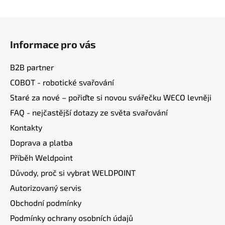
Z
á
Informace pro vás
p
a
B2B partner
t
COBOT - robotické svařování
í
Staré za nové – pořiďte si novou svářečku WECO levněji
FAQ - nejčastější dotazy ze světa svařování
Kontakty
Doprava a platba
Příběh Weldpoint
Důvody, proč si vybrat WELDPOINT
Autorizovaný servis
Obchodní podmínky
Podmínky ochrany osobních údajů