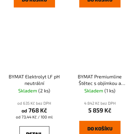
BYMAT Elektrolyt LF pH
BYMAT Premiumline
neutrální
Štětec s objímkou a
rukojetí
Skladem
(2 ks)
Skladem
(1 ks)
od 635 Kč bez DPH
4 842 Kč bez DPH
768 Kč
5 859 Kč
od
Měrná
od 73,44 Kč / 100 ml
cena:
DO KOŠÍKU
DETAIL